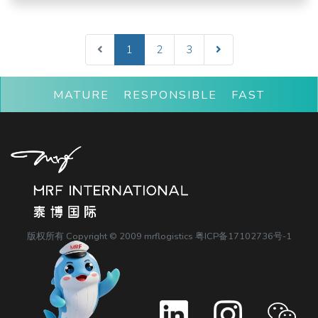
1
2
3
MATURE RESPONSIBLE FAST
版权所有 Copyright © 2009 mrflogistics
粤ICP备17102736号-1