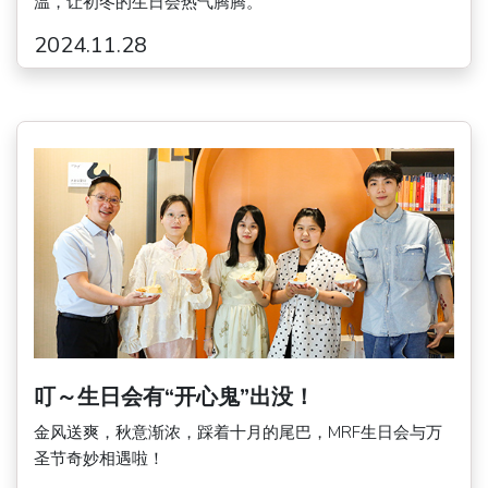
温，让初冬的生日会热气腾腾。
2024.11.28
叮～生日会有“开心鬼”出没！
金风送爽，秋意渐浓，踩着十月的尾巴，MRF生日会与万
圣节奇妙相遇啦！