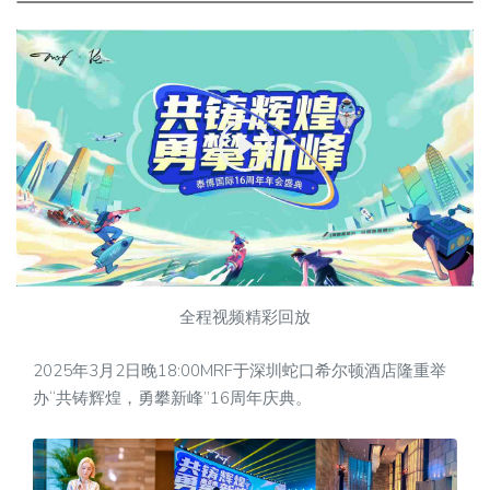
全程视频精彩回放
2025年3月2日晚18:00MRF于深圳蛇口希尔顿酒店隆重举
办“共铸辉煌，勇攀新峰”16周年庆典。