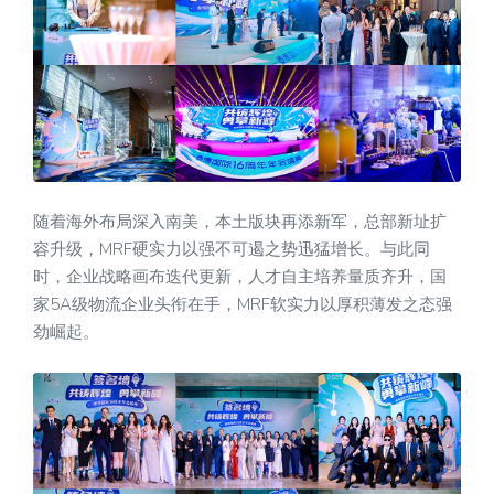
随着海外布局深入南美，本土版块再添新军，总部新址扩
容升级，MRF硬实力以强不可遏之势迅猛增长。与此同
时，企业战略画布迭代更新，人才自主培养量质齐升，国
家5A级物流企业头衔在手，MRF软实力以厚积薄发之态强
劲崛起。