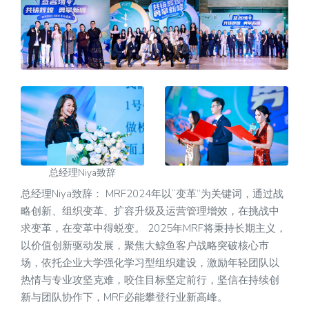
总经理Niya致辞
总经理Niya致辞： MRF2024年以“变革”为关键词，通过战
略创新、组织变革、扩容升级及运营管理增效，在挑战中
求变革，在变革中得蜕变。 2025年MRF将秉持长期主义，
以价值创新驱动发展，聚焦大鲸鱼客户战略突破核心市
场，依托企业大学强化学习型组织建设，激励年轻团队以
热情与专业攻坚克难，咬住目标坚定前行，坚信在持续创
新与团队协作下，MRF必能攀登行业新高峰。