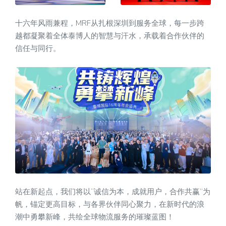
十六年风雨兼程，MRF从扎根深圳到服务全球，每一步跨
越都凝聚着全体泰博人的智慧与汗水，承载着合作伙伴的
信任与同行。
站在新起点，我们将以“诚信为本，成就用户，合作共赢”为
帆，锚定更高目标，与各界伙伴同心聚力，在新时代的浪
潮中勇攀新峰，共绘全球物流服务的璀璨蓝图！