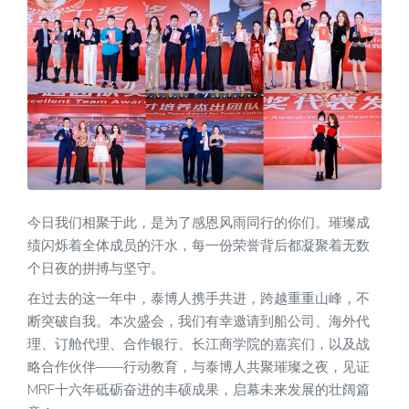
今日我们相聚于此，是为了感恩风雨同行的你们。璀璨成
绩闪烁着全体成员的汗水，每一份荣誉背后都凝聚着无数
个日夜的拼搏与坚守。
在过去的这一年中，泰博人携手共进，跨越重重山峰，不
断突破自我。本次盛会，我们有幸邀请到船公司、海外代
理、订舱代理、合作银行、长江商学院的嘉宾们，以及战
略合作伙伴——行动教育，与泰博人共聚璀璨之夜，见证
MRF十六年砥砺奋进的丰硕成果，启幕未来发展的壮阔篇