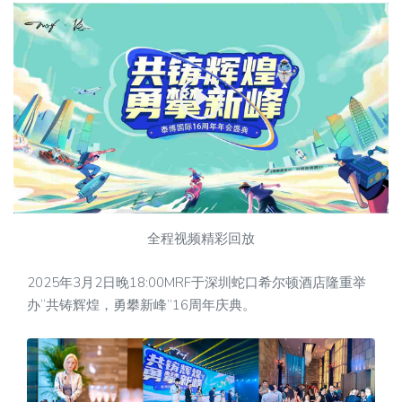
全程视频精彩回放
2025年3月2日晚18:00MRF于深圳蛇口希尔顿酒店隆重举
办“共铸辉煌，勇攀新峰”16周年庆典。